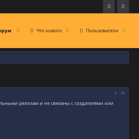
орум
Что нового
Пользователи
#1
льными релизам и не связаны с создателями или