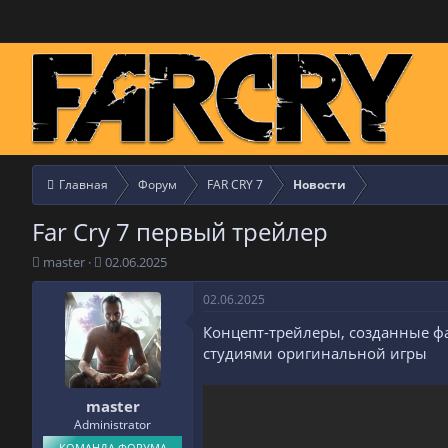
Главная
Форум
FAR CRY 7
Новости
Far Cry 7 первый трейлер
А
Д
master
02.06.2025
в
а
т
т
02.06.2025
о
а
Концепт-трейлеры, созданные ф
р
н
т
а
студиями оригинальной игры
е
ч
м
а
master
ы
л
а
Administrator
КОМАНДА ФОРУМА