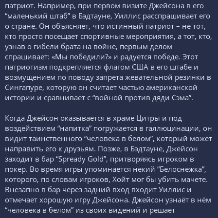
патриот. Например, при первом визите Джейсона в его
“маленький штаб” в Бэдтауне, Уиллис расспрашивает его
о стране. Он объясняет, что истинный патриот – не тот,
кто просто посещает спортивные мероприятия, а тот, кто,
узнав о гибели брата на войне, первым делом
спрашивает: «Мы победили?» и радуется победе. Этот
патриотизм подкрепляется флагом США в его штабе и
возмущением по поводу запрета жевательной резинки в
Сингапуре, которую он считает частью американской
истории и сравнивает с “войной против дяди Сэма”.
Когда Джейсон оказывается в храме Цитры и под
воздействием “напитка” погружается в галлюцинации, он
видит таинственного “человека в белом”, который может
направить его к друзьям. Позже, в Бэдтауне, Джейсон
заходит в бар “Spready Gold”, притворяясь игроком в
покер. Во время игры упоминается некий “Белоснежка”,
которого, по словам игроков, Хойт мог бы убить мачете.
Внезапно в бар через задний вход входит Уиллис и
отмечает хорошую игру Джейсона. Джейсон узнаёт в нём
“человека в белом” из своих видений и решает