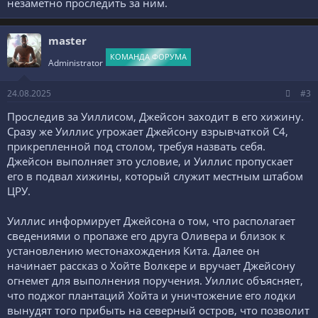
незаметно проследить за ним.
master
КОМАНДА ФОРУМА
Administrator
24.08.2025
#3
Проследив за Уиллисом, Джейсон заходит в его хижину.
Сразу же Уиллис угрожает Джейсону взрывчаткой C4,
прикрепленной под столом, требуя назвать себя.
Джейсон выполняет это условие, и Уиллис пропускает
его в подвал хижины, который служит местным штабом
ЦРУ.
Уиллис информирует Джейсона о том, что располагает
сведениями о пропаже его друга Оливера и близок к
установлению местонахождения Кита. Далее он
начинает рассказ о Хойте Волкере и вручает Джейсону
огнемет для выполнения поручения. Уиллис объясняет,
что поджог плантаций Хойта и уничтожение его лодки
вынудят того прибыть на северный остров, что позволит