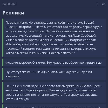
24.08.2025
#6
Реплики​
Перспективно. Но считаешь ли ты себя патриотом, Броди?
Знаешь, патриот — не тот, кто отдает салют флагу, держа в руке
хот-дог, перед бейсболом. Это лажа полнейшая, извини за
выражение. Настоящий патриот вскормлен Леди Свободой.
Узнав о гибели брата на войне настоящий патриот спросит:
«Мы победили?» И возрадуется вести о победе. Итак ты —
настоящий патриот или один из тех хиппи, которые плачут,
когда в магазине кончились носовые платки?
Фламменверфер. Огнемет. Эту красоту изобрели во Фрицлянде.
Ну что тут скажешь, немцы знают, как надо жечь. Держи
наушник.
Не-не-не. У меня здесь не просто так американский флаг. Здесь
— общество. Здесь порядок. Там — джунгли. Там синапсы в
мозгу начинают постепенно затухать. Там сразу забываешь,
кто ты и откуда.