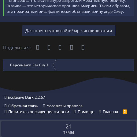
Ты знаешь, что в Сингапуре запретили жевательную резинку?
Жвачка — это историческое прошлое Америки. Таким образом,
эти пожиратели риса фактически объявили войну дяде Сэму.
Для ответа нужно войти/зарегистрироваться
Телеграм
Вконтакте
Одноклассники
WhatsApp
Электронная почта
Поделиться:
Персонажи Far Cry 3
Exclusive Dark 2.2.6.1
Обратная связь
Условия и правила
Политика конфиденциальности
Помощь
Главная
R
S
S
21
ТЕМЫ