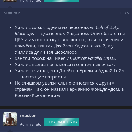
Administrator
24.08.2025
#5
Уиллис схож с одним из персонажей
Call of Duty:
Black Ops
— Джейсоном Хадсоном. Они оба агенты
ЦРУ и имеют схожую внешность, за исключением
причёски, так как Джейсон Хадсон лысый, а у
Уиллиса длинная шевелюра.
Хантли похож на ТиКея из
«Driver Parallel Lines»
.
Уиллис всегда появляется в солнечных очках.
Уиллис считает, что Джейсон Броди и Аджай Гейл
— настоящие патриоты.
Не слишком уважительно относится к другим
странам. Так, он назвал Германию Фрицляндом, а
Россию Кремляндией.
master
КОМАНДА ФОРУМА
Administrator