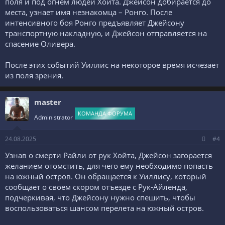
поля и под огнем людей Хойта. Джейсон добирается до
места, узнает имя незнакомца – Ронго. После
интенсивного боя Ронго предъявляет Джейсону
транспортную накладную, и Джейсон отправляется на
спасение Оливера.
После этих событий Уиллис на некоторое время исчезает
из поля зрения.
master
КОМАНДА ФОРУМА
Administrator
24.08.2025
#4
Узнав о смерти Райли от рук Хойта, Джейсон загорается
желанием отомстить, для чего ему необходимо попасть
на южный остров. Он обращается к Уиллису, который
сообщает о своем скором отъезде с Рук-Айленда,
подчеркивая, что Джейсону нужно спешить, чтобы
воспользоваться шансом перелета на южный остров.