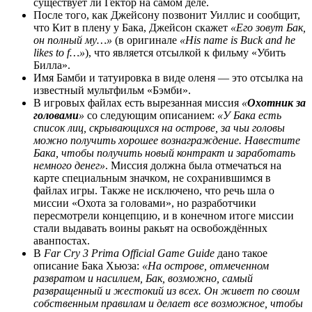
существует ли Гектор на самом деле.
После того, как Джейсону позвонит Уиллис и сообщит,
что Кит в плену у Бака, Джейсон скажет
«Его зовут Бак,
он полный му…»
(в оригинале
«His name is Buck and he
likes to f…»
), что является отсылкой к фильму «Убить
Билла».
Имя Бамби и татуировка в виде оленя — это отсылка на
известный мультфильм «Бэмби».
В игровых файлах есть вырезанная миссия
«
Охотник за
головами
»
со следующим описанием:
«У Бака есть
список лиц, скрывающихся на острове, за чьи головы
можно получить хорошее вознаграждение. Навестите
Бака, чтобы получить новый контракт и заработать
немного денег»
. Миссия должна была отмечаться на
карте специальным значком, не сохранившимся в
файлах игры. Также не исключено, что речь шла о
миссии «Охота за головами», но разработчики
пересмотрели концепцию, и в конечном итоге миссии
стали выдавать воины ракьят на освобождённых
аванпостах.
В
Far Cry 3 Prima Official Game Guide
дано такое
описание Бака Хьюза:
«На острове, отмеченном
развратом и насилием, Бак, возможно, самый
развращенный и жестокий из всех. Он живет по своим
собственным правилам и делает все возможное, чтобы