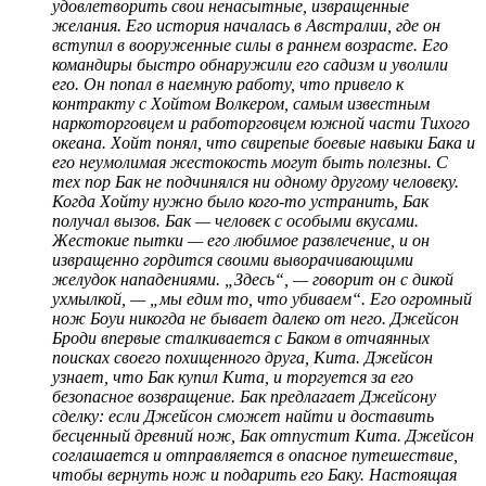
удовлетворить свои ненасытные, извращенные
желания. Его история началась в Австралии, где он
вступил в вооруженные силы в раннем возрасте. Его
командиры быстро обнаружили его садизм и уволили
его. Он попал в наемную работу, что привело к
контракту с Хойтом Волкером, самым известным
наркоторговцем и работорговцем южной части Тихого
океана. Хойт понял, что свирепые боевые навыки Бака и
его неумолимая жестокость могут быть полезны. С
тех пор Бак не подчинялся ни одному другому человеку.
Когда Хойту нужно было кого-то устранить, Бак
получал вызов. Бак — человек с особыми вкусами.
Жестокие пытки — его любимое развлечение, и он
извращенно гордится своими выворачивающими
желудок нападениями. „Здесь“, — говорит он с дикой
ухмылкой, — „мы едим то, что убиваем“. Его огромный
нож Боуи никогда не бывает далеко от него. Джейсон
Броди впервые сталкивается с Баком в отчаянных
поисках своего похищенного друга, Кита. Джейсон
узнает, что Бак купил Кита, и торгуется за его
безопасное возвращение. Бак предлагает Джейсону
сделку: если Джейсон сможет найти и доставить
бесценный древний нож, Бак отпустит Кита. Джейсон
соглашается и отправляется в опасное путешествие,
чтобы вернуть нож и подарить его Баку. Настоящая