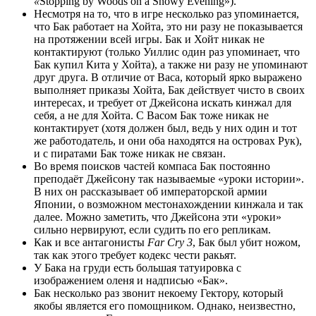
«
Stopping by Woods on a Snowy Evening»).
Несмотря на то, что в игре несколько раз упоминается,
что Бак работает на Хойта, это ни разу не показывается
на протяжении всей игры. Бак и Хойт никак не
контактируют (только Уиллис один раз упоминает, что
Бак купил Кита у Хойта), а также ни разу не упоминают
друг друга. В отличие от Васа, который ярко выражено
выполняет приказы Хойта, Бак действует чисто в своих
интересах, и требует от Джейсона искать кинжал для
себя, а не для Хойта. С Васом Бак тоже никак не
контактирует (хотя должен был, ведь у них один и тот
же работодатель, и они оба находятся на островах Рук),
и с пиратами Бак тоже никак не связан.
Во время поисков частей компаса Бак постоянно
преподаёт Джейсону так называемые «уроки истории».
В них он рассказывает об императорской армии
Японии, о возможном местонахождении кинжала и так
далее. Можно заметить, что Джейсона эти «уроки»
сильно нервируют, если судить по его репликам.
Как и все антагонисты
Far Cry 3
, Бак был убит ножом,
так как этого требует кодекс чести ракьят.
У Бака на груди есть большая татуировка с
изображением оленя и надписью «Бак».
Бак несколько раз звонит некоему Гектору, который
якобы является его помощником. Однако, неизвестно,