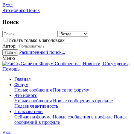
Вход
Что нового
Поиск
Поиск
Искать только в заголовках
Автор:
Расширенный поиск...
Найти
Меню
Главная
Форум
Новые сообщения
Поиск по форуму
Что нового
Новые сообщения
Новые сообщения в профиле
Недавняя активность
Пользователи
Сейчас на форуме
Новые сообщения в профиле
Поиск
сообщений в профиле
Вход