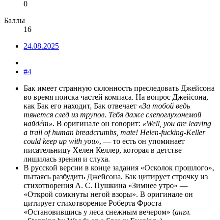
0
Баллы
16
24.08.2025
#4
Бак имеет странную склонность преследовать Джейсона
во время поиска частей компаса. На вопрос Джейсона,
как Бак его находит, Бак отвечает
«За тобой ведь
тянется след из трупов. Тебя даже слепоглухонемой
найдёт»
. В оригинале он говорит:
«Well, you are leaving
a trail of human breadcrumbs, mate! Helen-fucking-Keller
could keep up with you»
, — то есть он упоминает
писательницу Хелен Келлер, которая в детстве
лишилась зрения и слуха.
В русской версии в конце задания «Осколок прошлого»,
пытаясь разбудить Джейсона, Бак цитирует строчку из
стихотворения А. С. Пушкина «Зимнее утро» —
«Открой сомкнуты негой взоры». В оригинале он
цитирует стихотворение Роберта Фроста
«Остановившись у леса снежным вечером» (
англ.