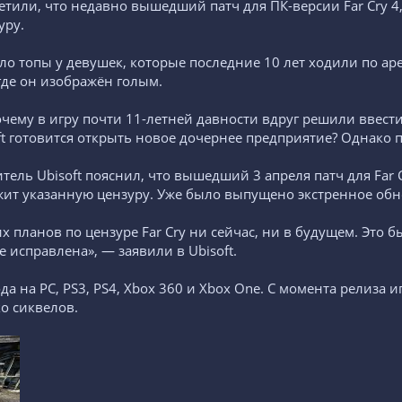
етили, что недавно вышедший патч для ПК-версии Far Cry 4
уру.
ло топы у девушек, которые последние 10 лет ходили по аре
где он изображён голым.
чему в игру почти 11-летней давности вдруг решили ввести
oft готовится открыть новое дочернее предприятие? Однако 
итель Ubisoft пояснил, что вышедший 3 апреля патч для Far
ржит указанную цензуру. Уже было выпущено экстренное об
их планов по цензуре Far Cry ни сейчас, ни в будущем. Это 
 исправлена», — заявили в Ubisoft.
ода на PC, PS3, PS4, Xbox 360 и Xbox One. С момента релиз
о сиквелов.