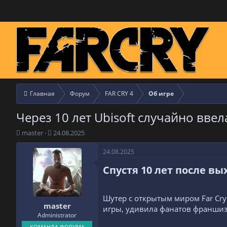
Главная
Форум
FAR CRY 4
Об игре
Через 10 лет Ubisoft случайно ввел
А
Д
master
24.08.2025
в
а
т
т
24.08.2025
о
а
Спустя 10 лет после вы
р
н
т
а
е
ч
м
а
Шутер с открытым миром Far Cry 
master
ы
л
игры, удивила фанатов франши
а
Administrator
КОМАНДА ФОРУМА