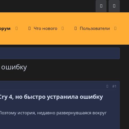
орум
Что нового
Пользователи
в ошибку
#1
Cry 4, но быстро устранила ошибку​
е. Поэтому история, недавно развернувшаяся вокруг