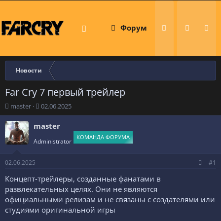
Форум
Что ново
Новости
Far Cry 7 первый трейлер
А
Д
master
02.06.2025
в
а
т
т
master
о
а
КОМАНДА ФОРУМА
р
н
Administrator
т
а
е
ч
02.06.2025
#1
м
а
ы
л
Концепт-трейлеры, созданные фанатами в
а
развлекательных целях. Они не являются
официальными релизам и не связаны с создателями или
студиями оригинальной игры